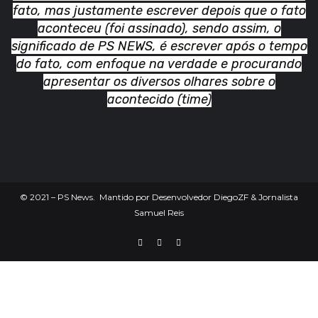
fato, mas justamente escrever depois que o fato
aconteceu (foi assinado), sendo assim, o
significado de PS NEWS, é escrever após o tempo
do fato, com enfoque na verdade e procurando
apresentar os diversos olhares sobre o
acontecido (time)
©
2021
– PS News. Mantido por Desenvolvedor DiegoZF & Jornalista
Samuel Reis