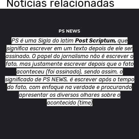
Noticias relacionadas
PS NEWS
PS é uma Sigla do latim
Post Scriptum,
que
significa escrever em um texto depois de ele ser
assinado. O papel do jornalismo não é escrever o
fato, mas justamente escrever depois que o fato
aconteceu (foi assinado), sendo assim, o
significado de PS NEWS, é escrever após o tempo
do fato, com enfoque na verdade e procurando
apresentar os diversos olhares sobre o
acontecido (time)