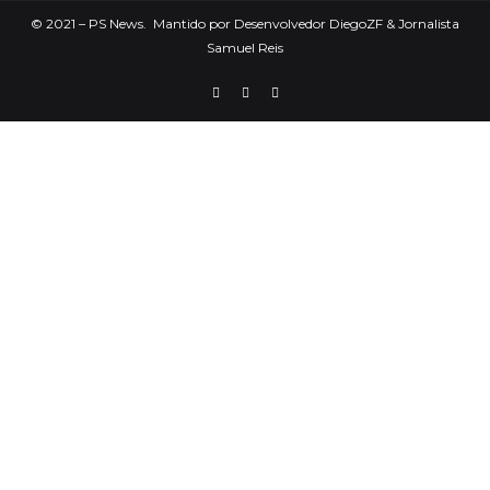
©
2021
– PS News. Mantido por Desenvolvedor DiegoZF & Jornalista
Samuel Reis