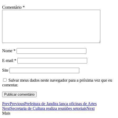
Comentário
*
Nome
*
E-mail
*
Site
Salvar meus dados neste navegador para a próxima vez que eu
comentar.
Prev
Previous
Prefeitura de Jandira lança oficinas de Artes
Next
Secretaria de Cultura realiza reuniões setoriais
Next
Mais