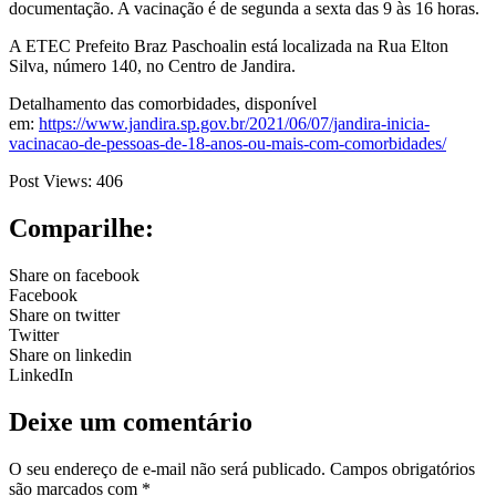
documentação. A vacinação é de segunda a sexta das 9 às 16 horas.
A ETEC Prefeito Braz Paschoalin está localizada na Rua Elton
Silva, número 140, no Centro de Jandira.
Detalhamento das comorbidades, disponível
em:
https://www.jandira.sp.gov.br/2021/06/07/jandira-inicia-
vacinacao-de-pessoas-de-18-anos-ou-mais-com-comorbidades/
Post Views:
406
Comparilhe:
Share on facebook
Facebook
Share on twitter
Twitter
Share on linkedin
LinkedIn
Deixe um comentário
O seu endereço de e-mail não será publicado.
Campos obrigatórios
são marcados com
*