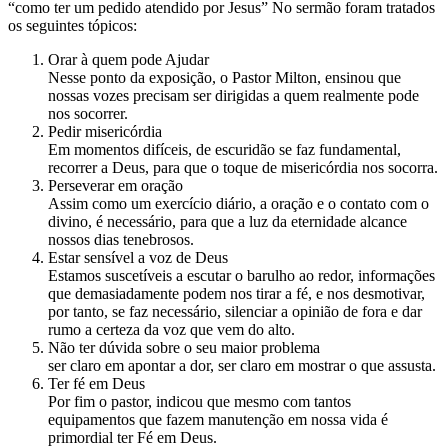
“como ter um pedido atendido por Jesus” No sermão foram tratados
os seguintes tópicos:
Orar à quem pode Ajudar
Nesse ponto da exposição, o Pastor Milton, ensinou que
nossas vozes precisam ser dirigidas a quem realmente pode
nos socorrer.
Pedir misericórdia
Em momentos difíceis, de escuridão se faz fundamental,
recorrer a Deus, para que o toque de misericórdia nos socorra.
Perseverar em oração
Assim como um exercício diário, a oração e o contato com o
divino, é necessário, para que a luz da eternidade alcance
nossos dias tenebrosos.
Estar sensível a voz de Deus
Estamos suscetíveis a escutar o barulho ao redor, informações
que demasiadamente podem nos tirar a fé, e nos desmotivar,
por tanto, se faz necessário, silenciar a opinião de fora e dar
rumo a certeza da voz que vem do alto.
Não ter dúvida sobre o seu maior problema
ser claro em apontar a dor, ser claro em mostrar o que assusta.
Ter fé em Deus
Por fim o pastor, indicou que mesmo com tantos
equipamentos que fazem manutenção em nossa vida é
primordial ter Fé em Deus.