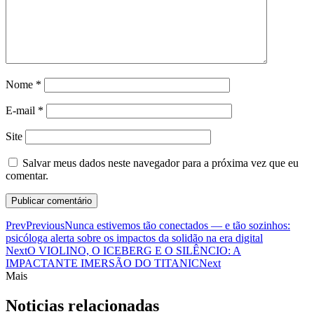
Nome
*
E-mail
*
Site
Salvar meus dados neste navegador para a próxima vez que eu
comentar.
Prev
Previous
Nunca estivemos tão conectados — e tão sozinhos:
psicóloga alerta sobre os impactos da solidão na era digital
Next
O VIOLINO, O ICEBERG E O SILÊNCIO: A
IMPACTANTE IMERSÃO DO TITANIC
Next
Mais
Noticias relacionadas