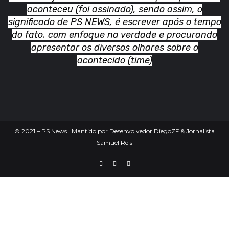
aconteceu (foi assinado), sendo assim, o
significado de PS NEWS, é escrever após o tempo
do fato, com enfoque na verdade e procurando
apresentar os diversos olhares sobre o
acontecido (time)
©
2021
– PS News. Mantido por Desenvolvedor DiegoZF & Jornalista
Samuel Reis