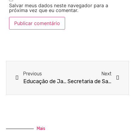
Salvar meus dados neste navegador para a
próxima vez que eu comentar.
Previous
Next
Educação de Jandira lança prêmio ‘Professor Excelência’
Secretaria de Saúde de Jandira entrega placa de honra à Diretores de Hospitais Regionais que atendem a cidade
Mais