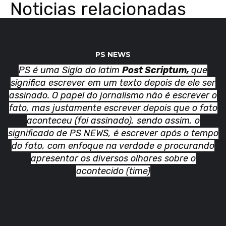
Noticias relacionadas
PS NEWS
PS é uma Sigla do latim
Post Scriptum,
que
significa escrever em um texto depois de ele ser
assinado. O papel do jornalismo não é escrever o
fato, mas justamente escrever depois que o fato
aconteceu (foi assinado), sendo assim, o
significado de PS NEWS, é escrever após o tempo
do fato, com enfoque na verdade e procurando
apresentar os diversos olhares sobre o
acontecido (time)