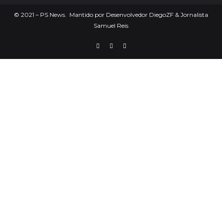
©
2021
– PS News. Mantido por Desenvolvedor DiegoZF & Jornalista
Samuel Reis