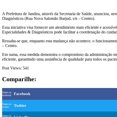
A Prefeitura de Jandira, através da Secretaria de Saúde, anunciou, ne
Diagnósticos (Rua Nova Salomão Barjud, s/n – Centro).
Essa iniciativa visa fornecer um atendimento mais eficiente e acessív
Especialidades & Diagnósticos pode facilitar a coordenação do cuidad
Ressalta-se que, enquanto esta mudança não acontece, o funcionament
– Centro.
Em suma, essa medida demonstra o compromisso da administração muni
eficiente, garantindo uma assistência de qualidade para todos os pacie
Post Views:
541
Comparilhe:
Share on
Facebook
facebook
Share on
Twitter
twitter
Share on