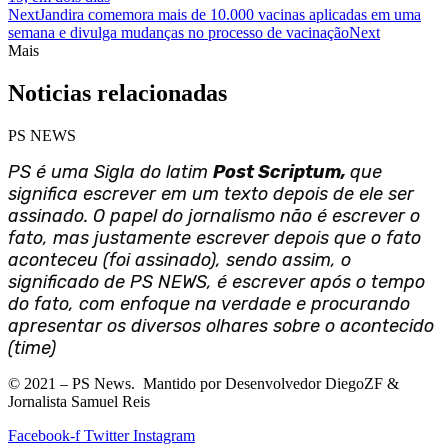
Next
Jandira comemora mais de 10.000 vacinas aplicadas em uma
semana e divulga mudanças no processo de vacinação
Next
Mais
Noticias relacionadas
PS NEWS
PS é uma Sigla do latim
Post Scriptum,
que
significa escrever em um texto depois de ele ser
assinado. O papel do jornalismo não é escrever o
fato, mas justamente escrever depois que o fato
aconteceu (foi assinado), sendo assim, o
significado de PS NEWS, é escrever após o tempo
do fato, com enfoque na verdade e procurando
apresentar os diversos olhares sobre o acontecido
(time)
©
2021
– PS News. Mantido por Desenvolvedor DiegoZF &
Jornalista Samuel Reis
Facebook-f
Twitter
Instagram