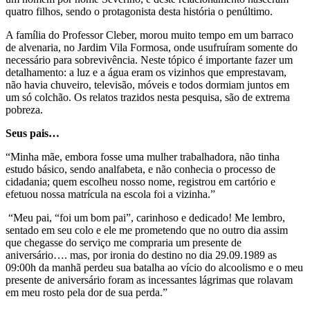
quatro filhos, sendo o protagonista desta história o penúltimo.
A família do Professor Cleber, morou muito tempo em um barraco
de alvenaria, no Jardim Vila Formosa, onde usufruíram somente do
necessário para sobrevivência. Neste tópico é importante fazer um
detalhamento: a luz e a água eram os vizinhos que emprestavam,
não havia chuveiro, televisão, móveis e todos dormiam juntos em
um só colchão. Os relatos trazidos nesta pesquisa, são de extrema
pobreza.
Seus pais…
“Minha mãe, embora fosse uma mulher trabalhadora, não tinha
estudo básico, sendo analfabeta, e não conhecia o processo de
cidadania; quem escolheu nosso nome, registrou em cartório e
efetuou nossa matrícula na escola foi a vizinha.”
“Meu pai, “foi um bom pai”, carinhoso e dedicado! Me lembro,
sentado em seu colo e ele me prometendo que no outro dia assim
que chegasse do serviço me compraria um presente de
aniversário…. mas, por ironia do destino no dia 29.09.1989 as
09:00h da manhã perdeu sua batalha ao vício do alcoolismo e o meu
presente de aniversário foram as incessantes lágrimas que rolavam
em meu rosto pela dor de sua perda.”