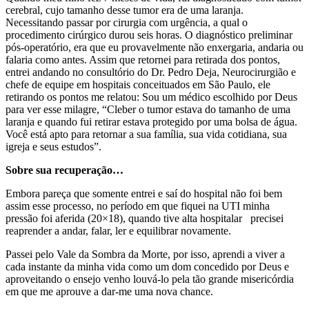
cerebral, cujo tamanho desse tumor era de uma laranja.
Necessitando passar por cirurgia com urgência, a qual o
procedimento cirúrgico durou seis horas. O diagnóstico preliminar
pós-operatório, era que eu provavelmente não enxergaria, andaria ou
falaria como antes. Assim que retornei para retirada dos pontos,
entrei andando no consultório do Dr. Pedro Deja, Neurocirurgião e
chefe de equipe em hospitais conceituados em São Paulo, ele
retirando os pontos me relatou: Sou um médico escolhido por Deus
para ver esse milagre, “Cleber o tumor estava do tamanho de uma
laranja e quando fui retirar estava protegido por uma bolsa de água.
Você está apto para retornar a sua família, sua vida cotidiana, sua
igreja e seus estudos”.
Sobre sua recuperação…
Embora pareça que somente entrei e saí do hospital não foi bem
assim esse processo, no período em que fiquei na UTI minha
pressão foi aferida (20×18), quando tive alta hospitalar precisei
reaprender a andar, falar, ler e equilibrar novamente.
Passei pelo Vale da Sombra da Morte, por isso, aprendi a viver a
cada instante da minha vida como um dom concedido por Deus e
aproveitando o ensejo venho louvá-lo pela tão grande misericórdia
em que me aprouve a dar-me uma nova chance.