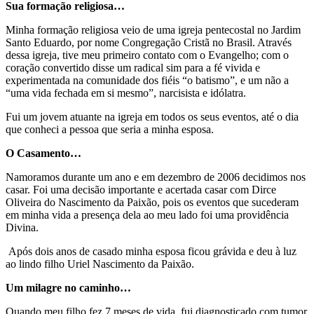
Sua formação religiosa…
Minha formação religiosa veio de uma igreja pentecostal no Jardim
Santo Eduardo, por nome Congregação Cristã no Brasil. Através
dessa igreja, tive meu primeiro contato com o Evangelho; com o
coração convertido disse um radical sim para a fé vivida e
experimentada na comunidade dos fiéis “o batismo”, e um não a
“uma vida fechada em si mesmo”, narcisista e idólatra.
Fui um jovem atuante na igreja em todos os seus eventos, até o dia
que conheci a pessoa que seria a minha esposa.
O Casamento…
Namoramos durante um ano e em dezembro de 2006 decidimos nos
casar. Foi uma decisão importante e acertada casar com Dirce
Oliveira do Nascimento da Paixão, pois os eventos que sucederam
em minha vida a presença dela ao meu lado foi uma providência
Divina.
Após dois anos de casado minha esposa ficou grávida e deu à luz
ao lindo filho Uriel Nascimento da Paixão.
Um milagre no caminho…
Quando meu filho fez 7 meses de vida, fui diagnosticado com tumor