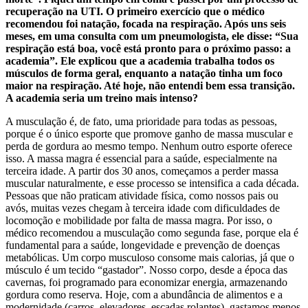
recuperação na UTI. O primeiro exercício que o médico
recomendou foi natação, focada na respiração. Após uns seis
meses, em uma consulta com um pneumologista, ele disse: “Sua
respiração está boa, você está pronto para o próximo passo: a
academia”. Ele explicou que a academia trabalha todos os
músculos de forma geral, enquanto a natação tinha um foco
maior na respiração. Até hoje, não entendi bem essa transição.
A academia seria um treino mais intenso?
A musculação é, de fato, uma prioridade para todas as pessoas,
porque é o único esporte que promove ganho de massa muscular e
perda de gordura ao mesmo tempo. Nenhum outro esporte oferece
isso. A massa magra é essencial para a saúde, especialmente na
terceira idade. A partir dos 30 anos, começamos a perder massa
muscular naturalmente, e esse processo se intensifica a cada década.
Pessoas que não praticam atividade física, como nossos pais ou
avós, muitas vezes chegam à terceira idade com dificuldades de
locomoção e mobilidade por falta de massa magra. Por isso, o
médico recomendou a musculação como segunda fase, porque ela é
fundamental para a saúde, longevidade e prevenção de doenças
metabólicas. Um corpo musculoso consome mais calorias, já que o
músculo é um tecido “gastador”. Nosso corpo, desde a época das
cavernas, foi programado para economizar energia, armazenando
gordura como reserva. Hoje, com a abundância de alimentos e a
modernidade (carros, elevadores, escadas rolantes), gastamos menos