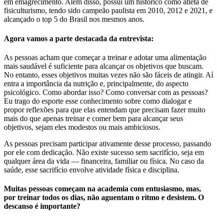
em emagrecimento. Além disso, possui um histórico como atleta de
fisiculturismo, tendo sido campeão paulista em 2010, 2012 e 2021, e
alcançado o top 5 do Brasil nos mesmos anos.
Agora vamos a parte destacada da entrevista:
As pessoas acham que começar a treinar e adotar uma alimentação
mais saudável é suficiente para alcançar os objetivos que buscam.
No entanto, esses objetivos muitas vezes não são fáceis de atingir. Aí
entra a importância da nutrição e, principalmente, do aspecto
psicológico. Como abordar isso? Como conversar com as pessoas?
Eu trago do esporte esse conhecimento sobre como dialogar e
propor reflexões para que elas entendam que precisam fazer muito
mais do que apenas treinar e comer bem para alcançar seus
objetivos, sejam eles modestos ou mais ambiciosos.
As pessoas precisam participar ativamente desse processo, passando
por ele com dedicação. Não existe sucesso sem sacrifício, seja em
qualquer área da vida — financeira, familiar ou física. No caso da
saúde, esse sacrifício envolve atividade física e disciplina.
Muitas pessoas começam na academia com entusiasmo, mas,
por treinar todos os dias, não aguentam o ritmo e desistem. O
descanso é importante?