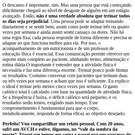
O descanso é importante, sim. Mas uma pessoa que está começando
dificilmente chegará ao nível de desgaste de alguém em um estágio
avançado. Então,
não é uma verdade absoluta que treinar todos
os dias seja prejudicial
. Uma pessoa pode se adaptar treinando
diariamente e se sentir bem, assim como pode treinar três ou quatro
vezes por semana e ainda assim sentir cansaço ou dores. Não há
uma regra fixa; cada pessoa responde de forma diferente e precisa se
adaptar ao que funciona melhor para ela. Por isso, o
acompanhamento de um nutricionista e de um professor de
educação física é essencial. Essa comunicação permite oferecer um
suporte mais completo ao paciente, alinhando treino, alimentação e
rotina diária.O importante é entender que a atividade física é
necessária e faz uma diferença enorme. Treinar pouco pode limitar
os resultados. Costumo conversar com pacientes que treinam duas
ou três vezes por semana e acham que isso é suficiente. Eu explico:
o ideal é treinar pelo menos cinco vezes por semana. O gasto
calórico total é calculado com base na quantidade de atividade física.
Se a frequência é baixa, o déficit calórico será pequeno, e os
resultados serão lentos, exigindo mais tempo. Esse
comprometimento é fundamental para que o corpo,
metabolicamente, responda de forma eficaz ao objetivo desejado.
Perfeito! Vou compartilhar um relato pessoal. Com 20 anos,
sofri um AVCH e estive, digamos, no “vale da sombra da
morte”. Fiquei um tempo em coma e passei por um processo de