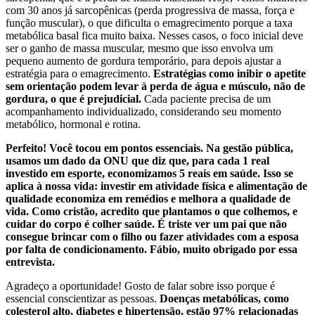
com 30 anos já sarcopênicas (perda progressiva de massa, força e
função muscular), o que dificulta o emagrecimento porque a taxa
metabólica basal fica muito baixa. Nesses casos, o foco inicial deve
ser o ganho de massa muscular, mesmo que isso envolva um
pequeno aumento de gordura temporário, para depois ajustar a
estratégia para o emagrecimento.
Estratégias como inibir o apetite
sem orientação podem levar à perda de água e músculo, não de
gordura, o que é prejudicial.
Cada paciente precisa de um
acompanhamento individualizado, considerando seu momento
metabólico, hormonal e rotina.
Perfeito! Você tocou em pontos essenciais. Na gestão pública,
usamos um dado da ONU que diz que, para cada 1 real
investido em esporte, economizamos 5 reais em saúde. Isso se
aplica à nossa vida: investir em atividade física e alimentação de
qualidade economiza em remédios e melhora a qualidade de
vida. Como cristão, acredito que plantamos o que colhemos, e
cuidar do corpo é colher saúde.
É triste ver um pai que não
consegue brincar com o filho ou fazer atividades com a esposa
por falta de condicionamento. Fábio, muito obrigado por essa
entrevista.
Agradeço a oportunidade! Gosto de falar sobre isso porque é
essencial conscientizar as pessoas.
Doenças metabólicas, como
colesterol alto, diabetes e hipertensão, estão 97% relacionadas