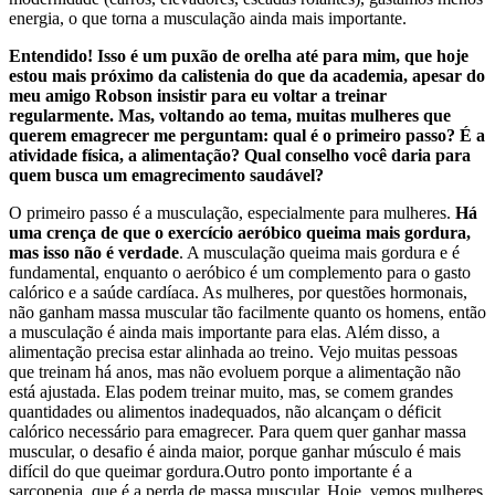
energia, o que torna a musculação ainda mais importante.
Entendido! Isso é um puxão de orelha até para mim, que hoje
estou mais próximo da calistenia do que da academia, apesar do
meu amigo Robson insistir para eu voltar a treinar
regularmente. Mas, voltando ao tema, muitas mulheres que
querem emagrecer me perguntam: qual é o primeiro passo? É a
atividade física, a alimentação? Qual conselho você daria para
quem busca um emagrecimento saudável?
O primeiro passo é a musculação, especialmente para mulheres.
Há
uma crença de que o exercício aeróbico queima mais gordura,
mas isso não é verdade
. A musculação queima mais gordura e é
fundamental, enquanto o aeróbico é um complemento para o gasto
calórico e a saúde cardíaca. As mulheres, por questões hormonais,
não ganham massa muscular tão facilmente quanto os homens, então
a musculação é ainda mais importante para elas. Além disso, a
alimentação precisa estar alinhada ao treino. Vejo muitas pessoas
que treinam há anos, mas não evoluem porque a alimentação não
está ajustada. Elas podem treinar muito, mas, se comem grandes
quantidades ou alimentos inadequados, não alcançam o déficit
calórico necessário para emagrecer. Para quem quer ganhar massa
muscular, o desafio é ainda maior, porque ganhar músculo é mais
difícil do que queimar gordura.Outro ponto importante é a
sarcopenia, que é a perda de massa muscular. Hoje, vemos mulheres