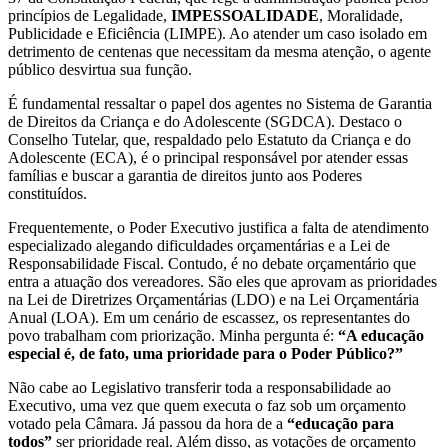
princípios de Legalidade,
IMPESSOALIDADE
, Moralidade,
Publicidade e Eficiência (LIMPE). Ao atender um caso isolado em
detrimento de centenas que necessitam da mesma atenção, o agente
público desvirtua sua função.
É fundamental ressaltar o papel dos agentes no Sistema de Garantia
de Direitos da Criança e do Adolescente (SGDCA). Destaco o
Conselho Tutelar, que, respaldado pelo Estatuto da Criança e do
Adolescente (ECA), é o principal responsável por atender essas
famílias e buscar a garantia de direitos junto aos Poderes
constituídos.
Frequentemente, o Poder Executivo justifica a falta de atendimento
especializado alegando dificuldades orçamentárias e a Lei de
Responsabilidade Fiscal. Contudo, é no debate orçamentário que
entra a atuação dos vereadores. São eles que aprovam as prioridades
na Lei de Diretrizes Orçamentárias (LDO) e na Lei Orçamentária
Anual (LOA). Em um cenário de escassez, os representantes do
povo trabalham com priorização. Minha pergunta é:
“A educação
especial é, de fato, uma prioridade para o Poder Público?”
Não cabe ao Legislativo transferir toda a responsabilidade ao
Executivo, uma vez que quem executa o faz sob um orçamento
votado pela Câmara. Já passou da hora de a
“educação para
todos”
ser prioridade real. Além disso, as votações de orçamento