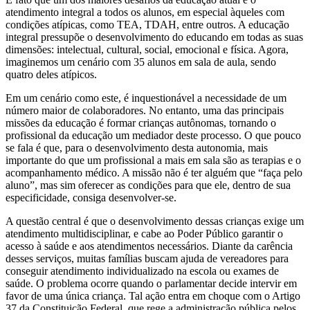
atendimento integral a todos os alunos, em especial àqueles com
condições atípicas, como TEA, TDAH, entre outros. A educação
integral pressupõe o desenvolvimento do educando em todas as suas
dimensões: intelectual, cultural, social, emocional e física. Agora,
imaginemos um cenário com 35 alunos em sala de aula, sendo
quatro deles atípicos.
Em um cenário como este, é inquestionável a necessidade de um
número maior de colaboradores. No entanto, uma das principais
missões da educação é formar crianças autônomas, tornando o
profissional da educação um mediador deste processo. O que pouco
se fala é que, para o desenvolvimento desta autonomia, mais
importante do que um profissional a mais em sala são as terapias e o
acompanhamento médico. A missão não é ter alguém que “faça pelo
aluno”, mas sim oferecer as condições para que ele, dentro de sua
especificidade, consiga desenvolver-se.
A questão central é que o desenvolvimento dessas crianças exige um
atendimento multidisciplinar, e cabe ao Poder Público garantir o
acesso à saúde e aos atendimentos necessários. Diante da carência
desses serviços, muitas famílias buscam ajuda de vereadores para
conseguir atendimento individualizado na escola ou exames de
saúde. O problema ocorre quando o parlamentar decide intervir em
favor de uma única criança. Tal ação entra em choque com o Artigo
37 da Constituição Federal, que rege a administração pública pelos