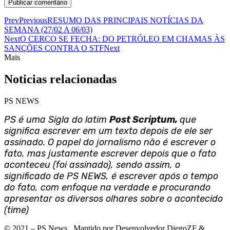
Prev
Previous
RESUMO DAS PRINCIPAIS NOTÍCIAS DA
SEMANA (27/02 A 06/03)
Next
O CERCO SE FECHA: DO PETRÓLEO EM CHAMAS ÀS
SANÇÕES CONTRA O STF
Next
Mais
Noticias relacionadas
PS NEWS
PS é uma Sigla do latim
Post Scriptum,
que
significa escrever em um texto depois de ele ser
assinado. O papel do jornalismo não é escrever o
fato, mas justamente escrever depois que o fato
aconteceu (foi assinado), sendo assim, o
significado de PS NEWS, é escrever após o tempo
do fato, com enfoque na verdade e procurando
apresentar os diversos olhares sobre o acontecido
(time)
©
2021
– PS News. Mantido por Desenvolvedor DiegoZF &