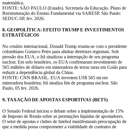
matemática.
FONTE: SÃO PAULO (Estado). Secretaria da Educação. Plano de
Reestruturação do Ensino Fundamental via SARESP. São Paulo:
SEDUC-SP, fev. 2026.
8. GEOPOLÍTICA: EFEITO TRUMP E INVESTIMENTOS
ESTRATÉGICOS
No cenário internacional, Donald Trump reuniu-se com o presidente
colombiano Gustavo Petro para alinhar diretrizes regionais. Sob
pressão dos EUA, o Irã sinalizou a interrupção de seu programa
nuclear. Em solo brasileiro, os EUA confirmaram investimento de
565 milhões de dólares em mineradora de terras raras em Goiás para
reduzir a dependência global da China.
FONTE: CNN BRASIL. EUA investem US$ 565 mi em
mineradora brasileira; Irã sinaliza fim de programa nuclear. São
Paulo, 05 fev. 2026.
9. TAXAÇÃO DE APOSTAS ESPORTIVAS (BETS)
O Senado Federal iniciou o debate sobre a implementação de 15%
de Imposto de Renda sobre as premiações líquidas de apostadores.
O setor de apostas e clubes de futebol manifestaram preocupação de
que a medida possa comprometer a viabilidade de contratos de