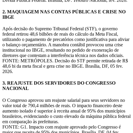
Dívida Pública Federal. Brasília, DF: Tesouro Nacional, fev. 2026.
2. MAQUIAGEM NAS CONTAS PÚBLICAS E CRISE NO
IBGE
Após decisão do Supremo Tribunal Federal (STF), o governo
federal retirou 48,6 bilhões de reais do cálculo da Meta Fiscal,
utilizando o pagamento de precatórios como justificativa para aliviar
o balanço orçamentário. A manobra contábil provocou uma crise
institucional no IBGE, resultando no pedido de exoneração de
diretores que contestam a interferência técnica nos dados oficiais.
FONTE: METRÓPOLES. Decisão do STF permite retirada de R$
48,6 bi da meta fiscal e gera crise no IBGE. Brasília, DF, 05 fev.
2026.
3. REAJUSTE DOS SERVIDORES DO CONGRESSO
NACIONAL
O Congresso aprovou um reajuste salarial para seus servidores no
valor total de 790,4 milhões de reais. O impacto financeiro deste
aumento isolado é superior à receita anual de 95% dos municípios
brasileiros, evidenciando o custo elevado da máquina pública federal
em comparação às prefeituras.
FONTE: G1. Impacto com reajuste aprovado pelo Congresso é
maior que receita de 95% dos municípios. Brasília, DF, 04 fev.