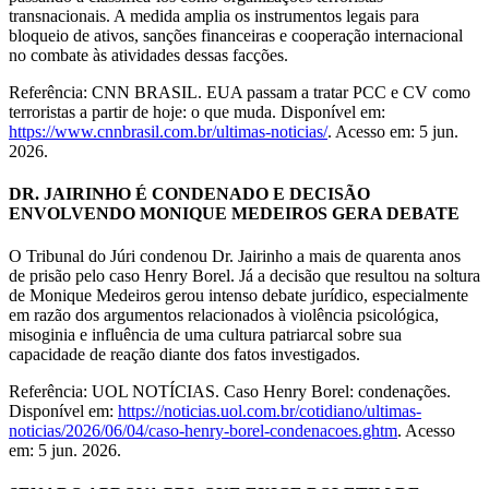
transnacionais. A medida amplia os instrumentos legais para
bloqueio de ativos, sanções financeiras e cooperação internacional
no combate às atividades dessas facções.
Referência: CNN BRASIL. EUA passam a tratar PCC e CV como
terroristas a partir de hoje: o que muda. Disponível em:
https://www.cnnbrasil.com.br/ultimas-noticias/
. Acesso em: 5 jun.
2026.
DR. JAIRINHO É CONDENADO E DECISÃO
ENVOLVENDO MONIQUE MEDEIROS GERA DEBATE
O Tribunal do Júri condenou Dr. Jairinho a mais de quarenta anos
de prisão pelo caso Henry Borel. Já a decisão que resultou na soltura
de Monique Medeiros gerou intenso debate jurídico, especialmente
em razão dos argumentos relacionados à violência psicológica,
misoginia e influência de uma cultura patriarcal sobre sua
capacidade de reação diante dos fatos investigados.
Referência: UOL NOTÍCIAS. Caso Henry Borel: condenações.
Disponível em:
https://noticias.uol.com.br/cotidiano/ultimas-
noticias/2026/06/04/caso-henry-borel-condenacoes.ghtm
. Acesso
em: 5 jun. 2026.