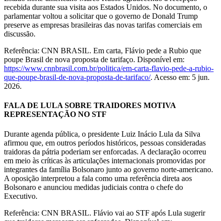
recebida durante sua visita aos Estados Unidos. No documento, o
parlamentar voltou a solicitar que o governo de Donald Trump
preserve as empresas brasileiras das novas tarifas comerciais em
discussão.
Referência: CNN BRASIL. Em carta, Flávio pede a Rubio que
poupe Brasil de nova proposta de tarifaço. Disponível em:
https://www.cnnbrasil.com.br/politica/em-carta-flavio-pede-a-rubio-
que-poupe-brasil-de-nova-proposta-de-tarifaco/
. Acesso em: 5 jun.
2026.
FALA DE LULA SOBRE TRAIDORES MOTIVA
REPRESENTAÇÃO NO STF
Durante agenda pública, o presidente Luiz Inácio Lula da Silva
afirmou que, em outros períodos históricos, pessoas consideradas
traidoras da pátria poderiam ser enforcadas. A declaração ocorreu
em meio às críticas às articulações internacionais promovidas por
integrantes da família Bolsonaro junto ao governo norte-americano.
A oposição interpretou a fala como uma referência direta aos
Bolsonaro e anunciou medidas judiciais contra o chefe do
Executivo.
Referência: CNN BRASIL. Flávio vai ao STF após Lula sugerir