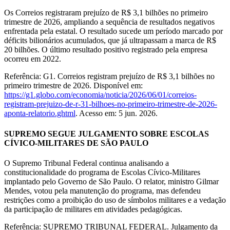
Os Correios registraram prejuízo de R$ 3,1 bilhões no primeiro
trimestre de 2026, ampliando a sequência de resultados negativos
enfrentada pela estatal. O resultado sucede um período marcado por
déficits bilionários acumulados, que já ultrapassam a marca de R$
20 bilhões. O último resultado positivo registrado pela empresa
ocorreu em 2022.
Referência: G1. Correios registram prejuízo de R$ 3,1 bilhões no
primeiro trimestre de 2026. Disponível em:
https://g1.globo.com/economia/noticia/2026/06/01/correios-
registram-prejuizo-de-r-31-bilhoes-no-primeiro-trimestre-de-2026-
aponta-relatorio.ghtml
. Acesso em: 5 jun. 2026.
SUPREMO SEGUE JULGAMENTO SOBRE ESCOLAS
CÍVICO-MILITARES DE SÃO PAULO
O Supremo Tribunal Federal continua analisando a
constitucionalidade do programa de Escolas Cívico-Militares
implantado pelo Governo de São Paulo. O relator, ministro Gilmar
Mendes, votou pela manutenção do programa, mas defendeu
restrições como a proibição do uso de símbolos militares e a vedação
da participação de militares em atividades pedagógicas.
Referência: SUPREMO TRIBUNAL FEDERAL. Julgamento da