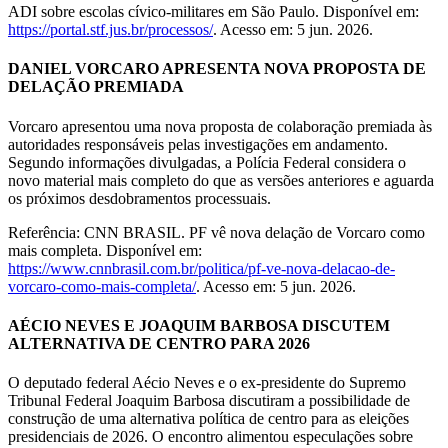
ADI sobre escolas cívico-militares em São Paulo. Disponível em:
https://portal.stf.jus.br/processos/
. Acesso em: 5 jun. 2026.
DANIEL VORCARO APRESENTA NOVA PROPOSTA DE
DELAÇÃO PREMIADA
Vorcaro apresentou uma nova proposta de colaboração premiada às
autoridades responsáveis pelas investigações em andamento.
Segundo informações divulgadas, a Polícia Federal considera o
novo material mais completo do que as versões anteriores e aguarda
os próximos desdobramentos processuais.
Referência: CNN BRASIL. PF vê nova delação de Vorcaro como
mais completa. Disponível em:
https://www.cnnbrasil.com.br/politica/pf-ve-nova-delacao-de-
vorcaro-como-mais-completa/
. Acesso em: 5 jun. 2026.
AÉCIO NEVES E JOAQUIM BARBOSA DISCUTEM
ALTERNATIVA DE CENTRO PARA 2026
O deputado federal Aécio Neves e o ex-presidente do Supremo
Tribunal Federal Joaquim Barbosa discutiram a possibilidade de
construção de uma alternativa política de centro para as eleições
presidenciais de 2026. O encontro alimentou especulações sobre