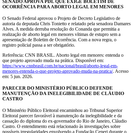
SENADO APROVA PDL QUE EXIGE BOLETIM DE
OCORRÊNCIA PARA ABORTO LEGAL EM MENORES
O Senado Federal aprovou o Projeto de Decreto Legislativo de
autoria da deputada Chris Tonietto e relatado pela senadora Damares
Alves. A medida derruba resolução do Conanda que permitia a
realização de aborto legal em menores vítimas de estupro sem a
apresentação de Boletim de Ocorrência. Com a nova regra, o
registro policial passa a ser obrigatório.
Referência: CNN BRASIL. Aborto legal em menores: entenda o
que projeto aprovado muda na prática. Disponível em:
https://www.cnnbrasil.com.br/nacional/brasil/aborto-legal-em-
menores-entenda-o-que-projeto-aprovado-muda-na-pratica/
. Acesso
em: 5 jun. 2026.
PARECER DO MINISTÉRIO PÚBLICO DEFENDE
MANUTENÇÃO DA INELEGIBILIDADE DE CLÁUDIO
CASTRO
O Ministério Público Eleitoral encaminhou ao Tribunal Superior
Eleitoral parecer favorável à manutenção da inelegibilidade e da
cassação do diploma do ex-governador do Rio de Janeiro, Cláudio
Castro. O entendimento está relacionado às investigações sobre
possíveis irregularidades envolvendo a Fundação Ceperj durante o