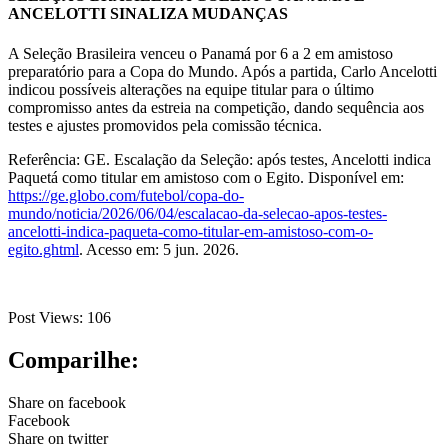
ANCELOTTI SINALIZA MUDANÇAS
A Seleção Brasileira venceu o Panamá por 6 a 2 em amistoso
preparatório para a Copa do Mundo. Após a partida, Carlo Ancelotti
indicou possíveis alterações na equipe titular para o último
compromisso antes da estreia na competição, dando sequência aos
testes e ajustes promovidos pela comissão técnica.
Referência: GE. Escalação da Seleção: após testes, Ancelotti indica
Paquetá como titular em amistoso com o Egito. Disponível em:
https://ge.globo.com/futebol/copa-do-
mundo/noticia/2026/06/04/escalacao-da-selecao-apos-testes-
ancelotti-indica-paqueta-como-titular-em-amistoso-com-o-
egito.ghtml
. Acesso em: 5 jun. 2026.
Post Views:
106
Comparilhe:
Share on facebook
Facebook
Share on twitter