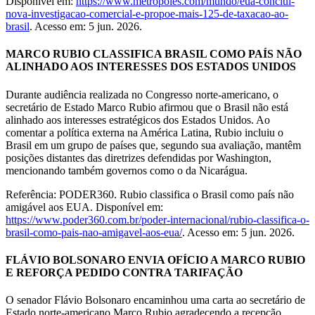
Disponível em:
https://www.metropoles.com/mundo/eua-conclui-
nova-investigacao-comercial-e-propoe-mais-125-de-taxacao-ao-
brasil
. Acesso em: 5 jun. 2026.
MARCO RUBIO CLASSIFICA BRASIL COMO PAÍS NÃO
ALINHADO AOS INTERESSES DOS ESTADOS UNIDOS
Durante audiência realizada no Congresso norte-americano, o
secretário de Estado Marco Rubio afirmou que o Brasil não está
alinhado aos interesses estratégicos dos Estados Unidos. Ao
comentar a política externa na América Latina, Rubio incluiu o
Brasil em um grupo de países que, segundo sua avaliação, mantêm
posições distantes das diretrizes defendidas por Washington,
mencionando também governos como o da Nicarágua.
Referência: PODER360. Rubio classifica o Brasil como país não
amigável aos EUA. Disponível em:
https://www.poder360.com.br/poder-internacional/rubio-classifica-o-
brasil-como-pais-nao-amigavel-aos-eua/
. Acesso em: 5 jun. 2026.
FLÁVIO BOLSONARO ENVIA OFÍCIO A MARCO RUBIO
E REFORÇA PEDIDO CONTRA TARIFAÇÃO
O senador Flávio Bolsonaro encaminhou uma carta ao secretário de
Estado norte-americano Marco Rubio agradecendo a recepção