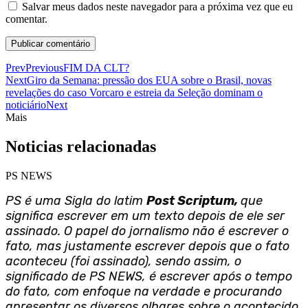
Salvar meus dados neste navegador para a próxima vez que eu
comentar.
Prev
Previous
FIM DA CLT?
Next
Giro da Semana: pressão dos EUA sobre o Brasil, novas
revelações do caso Vorcaro e estreia da Seleção dominam o
noticiário
Next
Mais
Noticias relacionadas
PS NEWS
PS é uma Sigla do latim
Post Scriptum,
que
significa escrever em um texto depois de ele ser
assinado. O papel do jornalismo não é escrever o
fato, mas justamente escrever depois que o fato
aconteceu (foi assinado), sendo assim, o
significado de PS NEWS, é escrever após o tempo
do fato, com enfoque na verdade e procurando
apresentar os diversos olhares sobre o acontecido