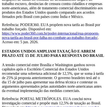
trabalho escravo, denúncias de censura contra cidadãos e empresas
norte-americanas, além de tratamento comercial discriminatório aos
produtos dos Estados Unidos quando comparado aos acordos
firmados pelo Brasil com países como Índia e México.
Referência: PODER360. EUA propõem nova tarifa ao Brasil por
trabalho forçado. Disponível em:
https://www.poder360.com.br/poder-internacional/eua-propoem-
nova-tarifa-ao-brasil-por-falha-no-combate-ao-trabalho-forcado/
.
Acesso em: 5 jun. 2026.
ESTADOS UNIDOS AMPLIAM TAXAÇÃO E ABREM
PRAZO ATÉ 15 DE JULHO PARA RESPOSTA DO BRASIL
A tensão comercial entre Brasília e Washington ganhou novos
capítulos após o Escritório Comercial dos Estados Unidos
recomendar uma sobretaxa adicional de 12,5%, que se soma à tarifa
de 25% já proposta anteriormente. O governo brasileiro terá até o
dia 15 de julho para apresentar sua defesa técnica e contestar os
argumentos apresentados pelas autoridades norte-americanas antes
da eventual implementação das medidas comerciais.
Referência: PORTAL METRÓPOLES. EUA conclui nova
investigação comercial e propõe mais 12,5% de taxação ao Brasil.