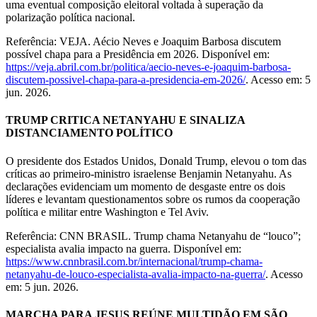
uma eventual composição eleitoral voltada à superação da
polarização política nacional.
Referência: VEJA. Aécio Neves e Joaquim Barbosa discutem
possível chapa para a Presidência em 2026. Disponível em:
https://veja.abril.com.br/politica/aecio-neves-e-joaquim-barbosa-
discutem-possivel-chapa-para-a-presidencia-em-2026/
. Acesso em: 5
jun. 2026.
TRUMP CRITICA NETANYAHU E SINALIZA
DISTANCIAMENTO POLÍTICO
O presidente dos Estados Unidos, Donald Trump, elevou o tom das
críticas ao primeiro-ministro israelense Benjamin Netanyahu. As
declarações evidenciam um momento de desgaste entre os dois
líderes e levantam questionamentos sobre os rumos da cooperação
política e militar entre Washington e Tel Aviv.
Referência: CNN BRASIL. Trump chama Netanyahu de “louco”;
especialista avalia impacto na guerra. Disponível em:
https://www.cnnbrasil.com.br/internacional/trump-chama-
netanyahu-de-louco-especialista-avalia-impacto-na-guerra/
. Acesso
em: 5 jun. 2026.
MARCHA PARA JESUS REÚNE MULTIDÃO EM SÃO