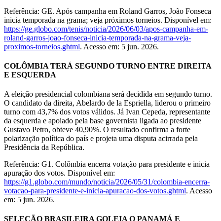
Referência: GE. Após campanha em Roland Garros, João Fonseca
inicia temporada na grama; veja próximos torneios. Disponível em:
https://ge.globo.com/tenis/noticia/2026/06/03/apos-campanha-em-
roland-garros-joao-fonseca-inicia-temporada-na-grama-veja-
proximos-torneios.ghtml
. Acesso em: 5 jun. 2026.
COLÔMBIA TERÁ SEGUNDO TURNO ENTRE DIREITA
E ESQUERDA
A eleição presidencial colombiana será decidida em segundo turno.
O candidato da direita, Abelardo de la Espriella, liderou o primeiro
turno com 43,7% dos votos válidos. Já Ivan Cepeda, representante
da esquerda e apoiado pela base governista ligada ao presidente
Gustavo Petro, obteve 40,90%. O resultado confirma a forte
polarização política do país e projeta uma disputa acirrada pela
Presidência da República.
Referência: G1. Colômbia encerra votação para presidente e inicia
apuração dos votos. Disponível em:
https://g1.globo.com/mundo/noticia/2026/05/31/colombia-encerra-
votacao-para-presidente-e-inicia-apuracao-dos-votos.ghtml
. Acesso
em: 5 jun. 2026.
SELEÇÃO BRASILEIRA GOLEIA O PANAMÁ E