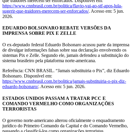
que traidores merecem ser enforcados. Disponível em:
https://www.cnnbrasil.com.br/politica/flavio-vai-ao-stf-apos-lula-
sugerir-que-traidores-merecem-ser-enforcados/
. Acesso em: 5 jun.
2026.
EDUARDO BOLSONARO REBATE VERSÕES DA
IMPRENSA SOBRE PIX E ZELLE
O ex-deputado federal Eduardo Bolsonaro acusou parte da imprensa
de divulgar informações falsas sobre sua declaração envolvendo os
sistemas Pix e Zelle. Segundo ele, jamais defendeu a substituição do
sistema brasileiro pela plataforma norte-americana.
Referência: CNN BRASIL. “Jamais substituiria o Pix”, diz Eduardo
Bolsonaro. Disponível em:
https://www.cnnbrasil.com.br/politica/jamais-substituiria-o-pix-diz-
eduardo-bolsonaro/
. Acesso em: 5 jun. 2026.
ESTADOS UNIDOS PASSAM A TRATAR PCC E
COMANDO VERMELHO COMO ORGANIZAÇÕES
TERRORISTAS
O governo norte-americano alterou oficialmente o enquadramento
jurídico do Primeiro Comando da Capital e do Comando Vermelho,
passando a classificá-los como organizações terroristas