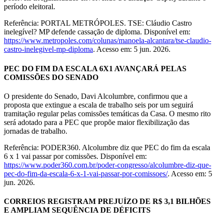
período eleitoral.
Referência: PORTAL METRÓPOLES. TSE: Cláudio Castro
inelegível? MP defende cassação de diploma. Disponível em:
https://www.metropoles.com/colunas/manoela-alcantara/tse-claudio-
castro-inelegivel-mp-diploma
. Acesso em: 5 jun. 2026.
PEC DO FIM DA ESCALA 6X1 AVANÇARÁ PELAS
COMISSÕES DO SENADO
O presidente do Senado, Davi Alcolumbre, confirmou que a
proposta que extingue a escala de trabalho seis por um seguirá
tramitação regular pelas comissões temáticas da Casa. O mesmo rito
será adotado para a PEC que propõe maior flexibilização das
jornadas de trabalho.
Referência: PODER360. Alcolumbre diz que PEC do fim da escala
6 x 1 vai passar por comissões. Disponível em:
https://www.poder360.com.br/poder-congresso/alcolumbre-diz-que-
pec-do-fim-da-escala-6-x-1-vai-passar-por-comissoes/
. Acesso em: 5
jun. 2026.
CORREIOS REGISTRAM PREJUÍZO DE R$ 3,1 BILHÕES
E AMPLIAM SEQUÊNCIA DE DÉFICITS