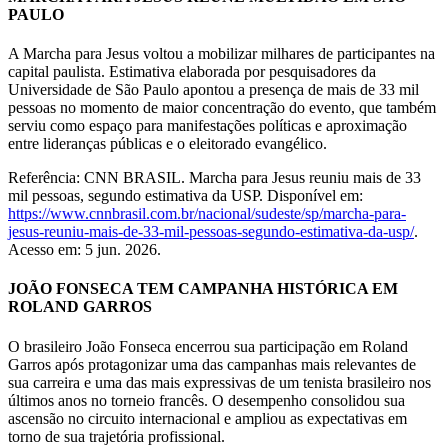
PAULO
A Marcha para Jesus voltou a mobilizar milhares de participantes na
capital paulista. Estimativa elaborada por pesquisadores da
Universidade de São Paulo apontou a presença de mais de 33 mil
pessoas no momento de maior concentração do evento, que também
serviu como espaço para manifestações políticas e aproximação
entre lideranças públicas e o eleitorado evangélico.
Referência: CNN BRASIL. Marcha para Jesus reuniu mais de 33
mil pessoas, segundo estimativa da USP. Disponível em:
https://www.cnnbrasil.com.br/nacional/sudeste/sp/marcha-para-
jesus-reuniu-mais-de-33-mil-pessoas-segundo-estimativa-da-usp/
.
Acesso em: 5 jun. 2026.
JOÃO FONSECA TEM CAMPANHA HISTÓRICA EM
ROLAND GARROS
O brasileiro João Fonseca encerrou sua participação em Roland
Garros após protagonizar uma das campanhas mais relevantes de
sua carreira e uma das mais expressivas de um tenista brasileiro nos
últimos anos no torneio francês. O desempenho consolidou sua
ascensão no circuito internacional e ampliou as expectativas em
torno de sua trajetória profissional.