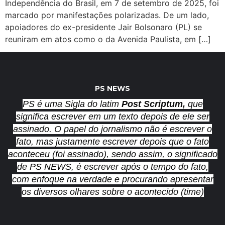
Independência do Brasil, em 7 de setembro de 2025, foi
marcado por manifestações polarizadas. De um lado,
apoiadores do ex-presidente Jair Bolsonaro (PL) se
reuniram em atos como o da Avenida Paulista, em […]
PS NEWS
PS é uma Sigla do latim
Post Scriptum,
que
significa escrever em um texto depois de ele ser
assinado. O papel do jornalismo não é escrever o
fato, mas justamente escrever depois que o fato
aconteceu (foi assinado), sendo assim, o significado
de PS NEWS, é escrever após o tempo do fato,
com enfoque na verdade e procurando apresentar
os diversos olhares sobre o acontecido (time)