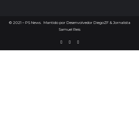
©
2021
– PS News. Mantido por Desenvolvedor DiegoZF & Jornalista
Samuel Reis