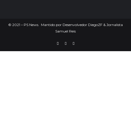
©
2021
– PS News. Mantido por Desenvolvedor DiegoZF & Jornalista
Samuel Reis