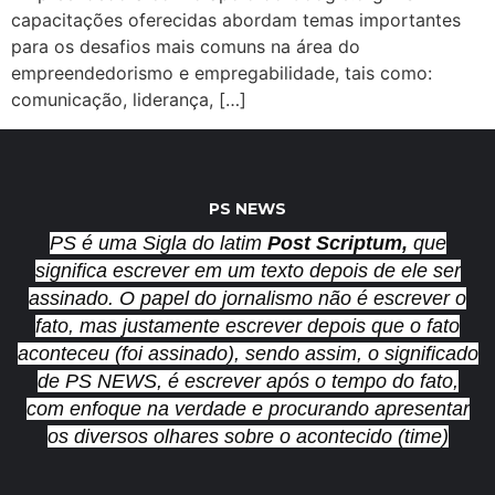
capacitações oferecidas abordam temas importantes
para os desafios mais comuns na área do
empreendedorismo e empregabilidade, tais como:
comunicação, liderança, […]
PS NEWS
PS é uma Sigla do latim
Post Scriptum,
que
significa escrever em um texto depois de ele ser
assinado. O papel do jornalismo não é escrever o
fato, mas justamente escrever depois que o fato
aconteceu (foi assinado), sendo assim, o significado
de PS NEWS, é escrever após o tempo do fato,
com enfoque na verdade e procurando apresentar
os diversos olhares sobre o acontecido (time)