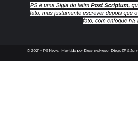
PS é uma Sigla do latim
Post Scriptum,
qu
fato, mas justamente escrever depois que o
fato, com enfoque na 
©
2021
– PS News. Mantido por Desenvolvedor DiegoZF & Jorna