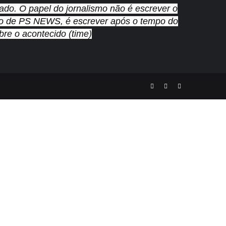
nado. O papel do jornalismo não é escrever o
cado de PS NEWS, é escrever após o tempo do
re o acontecido (time)