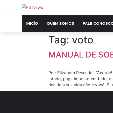
INICÍO
QUEM SOMOS
FALE CONOSC
Tag:
voto
MANUAL DE SOB
Por: Elizabeth Resende “Acorde! 
lotado, paga imposto em tudo, e
decide a sua vida não é você. É 