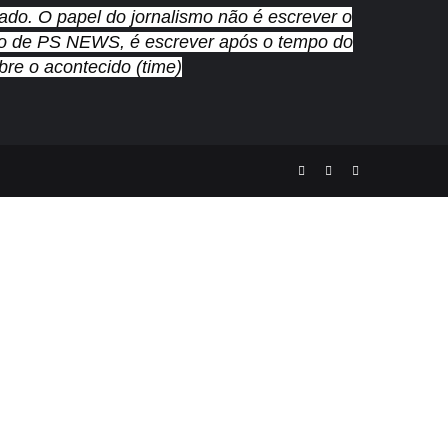
nado. O papel do jornalismo não é escrever o
cado de PS NEWS, é escrever após o tempo do
re o acontecido (time)