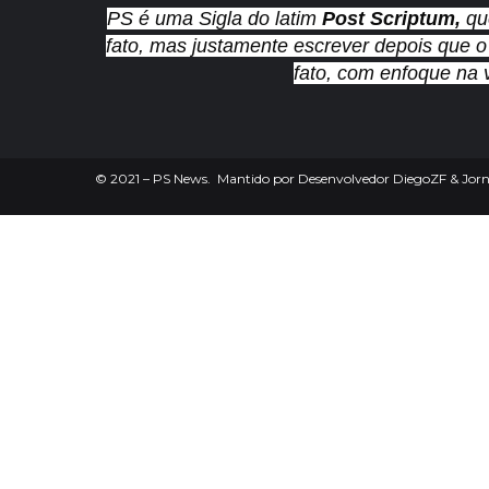
PS é uma Sigla do latim
Post Scriptum,
qu
fato, mas justamente escrever depois que o
fato, com enfoque na 
©
2021
– PS News. Mantido por Desenvolvedor DiegoZF & Jorna