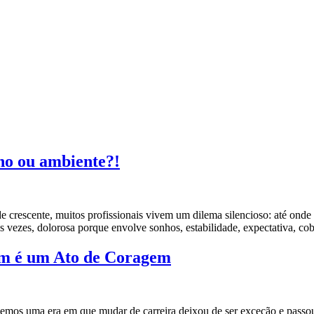
lho ou ambiente?!
e crescente, muitos profissionais vivem um dilema silencioso: até ond
s vezes, dolorosa porque envolve sonhos, estabilidade, expectativa, co
ém é um Ato de Coragem
emos uma era em que mudar de carreira deixou de ser exceção e passo