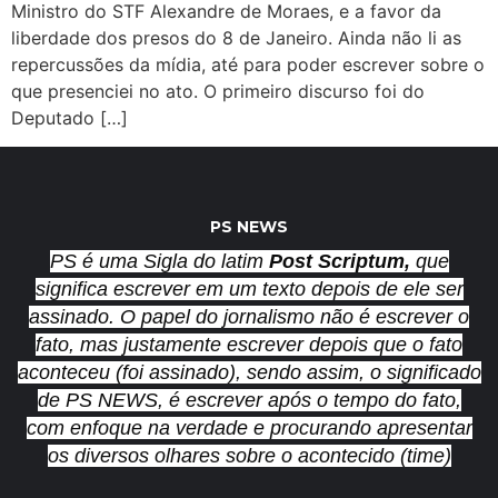
Ministro do STF Alexandre de Moraes, e a favor da
liberdade dos presos do 8 de Janeiro. Ainda não li as
repercussões da mídia, até para poder escrever sobre o
que presenciei no ato. O primeiro discurso foi do
Deputado […]
PS NEWS
PS é uma Sigla do latim
Post Scriptum,
que
significa escrever em um texto depois de ele ser
assinado. O papel do jornalismo não é escrever o
fato, mas justamente escrever depois que o fato
aconteceu (foi assinado), sendo assim, o significado
de PS NEWS, é escrever após o tempo do fato,
com enfoque na verdade e procurando apresentar
os diversos olhares sobre o acontecido (time)