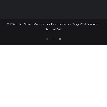
©
2021
– PS News. Mantido por Desenvolvedor DiegoZF & Jornalista
Samuel Reis