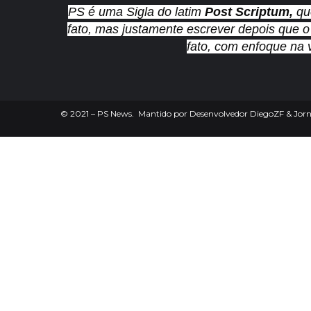
PS é uma Sigla do latim
Post Scriptum,
qu
fato, mas justamente escrever depois que o
fato, com enfoque na 
©
2021
– PS News. Mantido por Desenvolvedor DiegoZF & Jorna