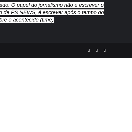
nado. O papel do jornalismo não é escrever o
cado de PS NEWS, é escrever após o tempo do
re o acontecido (time)